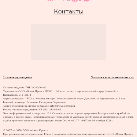
Контакты
Условия размещения
Политика конфиденциальности
Сетевое издание THE VOICEMAG
Учредитель ООО «Фэшн Пресс»: 117105, г. Москва, вн.тер.г. муниципальный округ Донской, ш
Варшавское, д. 9 стр. 1
Адрес редакции: 117105, г. Москва, вн.тер.г. муниципальный округ Донской, ш Варшавское, д. 9 стр. 1
Главный редактор: Великина Екатерина Сергеевна
Адрес электронной почты редакции: info@thevoicemag.ru
Номер телефона редакции: +7 (495) 252-09-99
Знак информационной продукции: 16+ Cетевое издание зарегистрировано Федеральной службой по
надзору в сфере связи, информационных технологий и массовых коммуникаций, регистрационный номер
и дата принятия решения о регистрации: серия ЭЛ № ФС 77 - 84177 от 09 ноября 2022 г.
© 2007 — 2026 ООО «Фэшн Пресс»
При размещении материалов на Сайте Пользователь безвозмездно предоставляет ООО «Фэшн Пресс»