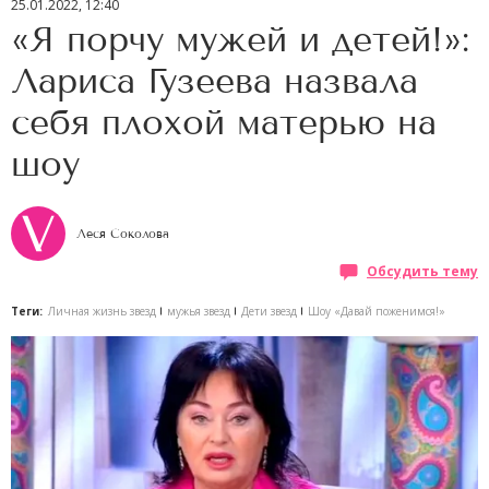
25.01.2022, 12:40
«Я порчу мужей и детей!»:
Лариса Гузеева назвала
себя плохой матерью на
шоу
Леся Соколова
Обсудить тему
Теги:
Личная жизнь звезд
мужья звезд
Дети звезд
Шоу «Давай поженимся!»