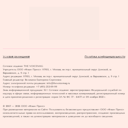
Условия размещения
Политика конфиденциальности
Сетевое издание THE VOICEMAG
Учредитель ООО «Фэшн Пресс»: 117105, г. Москва, вн.тер.г. муниципальный округ Донской, ш
Варшавское, д. 9 стр. 1
Адрес редакции: 117105, г. Москва, вн.тер.г. муниципальный округ Донской, ш Варшавское, д. 9 стр. 1
Главный редактор: Великина Екатерина Сергеевна
Адрес электронной почты редакции: info@thevoicemag.ru
Номер телефона редакции: +7 (495) 252-09-99
Знак информационной продукции: 16+ Cетевое издание зарегистрировано Федеральной службой по
надзору в сфере связи, информационных технологий и массовых коммуникаций, регистрационный номер
и дата принятия решения о регистрации: серия ЭЛ № ФС 77 - 84177 от 09 ноября 2022 г.
© 2007 — 2026 ООО «Фэшн Пресс»
При размещении материалов на Сайте Пользователь безвозмездно предоставляет ООО «Фэшн Пресс»
неисключительные права на использование, воспроизведение, распространение, создание производных
произведений, а также на демонстрацию материалов и доведение их до всеобщего сведения.