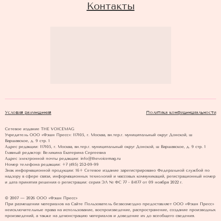
Контакты
Условия размещения
Политика конфиденциальности
Сетевое издание THE VOICEMAG
Учредитель ООО «Фэшн Пресс»: 117105, г. Москва, вн.тер.г. муниципальный округ Донской, ш
Варшавское, д. 9 стр. 1
Адрес редакции: 117105, г. Москва, вн.тер.г. муниципальный округ Донской, ш Варшавское, д. 9 стр. 1
Главный редактор: Великина Екатерина Сергеевна
Адрес электронной почты редакции: info@thevoicemag.ru
Номер телефона редакции: +7 (495) 252-09-99
Знак информационной продукции: 16+ Cетевое издание зарегистрировано Федеральной службой по
надзору в сфере связи, информационных технологий и массовых коммуникаций, регистрационный номер
и дата принятия решения о регистрации: серия ЭЛ № ФС 77 - 84177 от 09 ноября 2022 г.
© 2007 — 2026 ООО «Фэшн Пресс»
При размещении материалов на Сайте Пользователь безвозмездно предоставляет ООО «Фэшн Пресс»
неисключительные права на использование, воспроизведение, распространение, создание производных
произведений, а также на демонстрацию материалов и доведение их до всеобщего сведения.