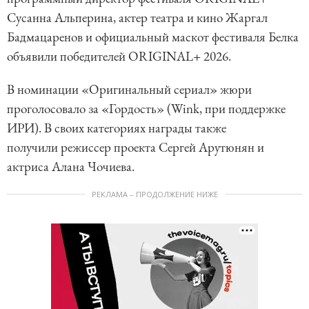
o
Сусанна Альперина, актер театра и кино Жаргал
f
Бадмацаренов и официальный маскот фестиваля Белка
9
объявили победителей ORIGINAL+ 2026.
В номинации «Оригинальный сериал» жюри
проголосовало за «Гордость» (Wink, при поддержке
ИРИ). В своих категориях награды также
получили режиссер проекта Сергей Арутюнян и
актриса Алана Чочиева.
РЕКЛАМА – ПРОДОЛЖЕНИЕ НИЖЕ