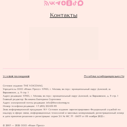
Контакты
Условия размещения
Политика конфиденциальности
Сетевое издание THE VOICEMAG
Учредитель ООО «Фэшн Пресс»: 117105, г. Москва, вн.тер.г. муниципальный округ Донской, ш
Варшавское, д. 9 стр. 1
Адрес редакции: 117105, г. Москва, вн.тер.г. муниципальный округ Донской, ш Варшавское, д. 9 стр. 1
Главный редактор: Великина Екатерина Сергеевна
Адрес электронной почты редакции: info@thevoicemag.ru
Номер телефона редакции: +7 (495) 252-09-99
Знак информационной продукции: 16+ Cетевое издание зарегистрировано Федеральной службой по
надзору в сфере связи, информационных технологий и массовых коммуникаций, регистрационный номер
и дата принятия решения о регистрации: серия ЭЛ № ФС 77 - 84177 от 09 ноября 2022 г.
© 2007 — 2026 ООО «Фэшн Пресс»