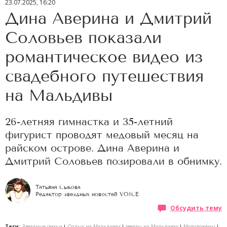
23.07.2025, 16:20
Дина Аверина и Дмитрий
Соловьев показали
романтическое видео из
свадебного путешествия
на Мальдивы
26-летняя гимнастка и 35-летний
фигурист проводят медовый месяц на
райском острове. Дина Аверина и
Дмитрий Соловьев позировали в обнимку.
Татьяна Сыкова
Редактор звездных новостей VOICE
Обсудить тему
Теги:
Звездные семьи
Отдых на Мальдивах
звезды на Мальдивах
Молодожены