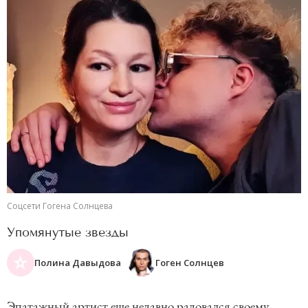
Соцсети Гогена Солнцева
Упомянутые звезды
Полина Давыдова
Гоген Солнцев
Эпатажный артист еще недавно радовался своему