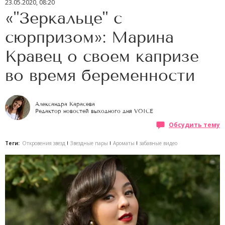
23.05.2020, 08:20
«"Зеркальце" с
сюрпризом»: Марина
Кравец о своем капризе
во время беременности
Александра Карасева
Редактор новостей выходного дня VOICE
Обсудить тему
Теги:
Откровения звезд
Звездные пары
Ароматы
забавные видео