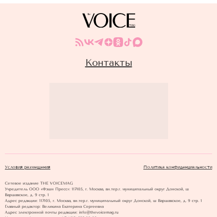
Контакты
Условия размещения
Политика конфиденциальности
Сетевое издание THE VOICEMAG
Учредитель ООО «Фэшн Пресс»: 117105, г. Москва, вн.тер.г. муниципальный округ Донской, ш
Варшавское, д. 9 стр. 1
Адрес редакции: 117105, г. Москва, вн.тер.г. муниципальный округ Донской, ш Варшавское, д. 9 стр. 1
Главный редактор: Великина Екатерина Сергеевна
Адрес электронной почты редакции: info@thevoicemag.ru