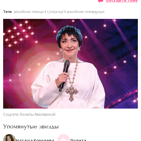
Обсудить тему
Теги:
российские певицы
Суперстар!
российские телеведущие
Соцсети Лолиты Милявской
Упомянутые звезды
Наташа Королева
Лолита