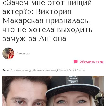
«Зачем мне этот нищий
актер?»: Виктория
Макарская призналась,
что не хотела выходить
замуж за Антона
Анастасия
Обсудить тему
Теги:
Откровения звезд
Личная жизнь звезд
Семья
Дети
Волосы