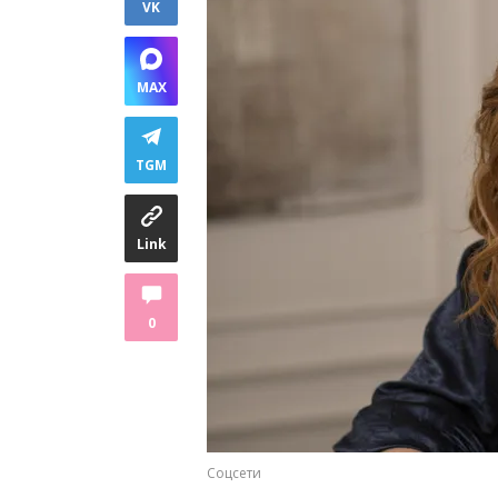
VK
MAX
TGM
Link
0
Соцсети