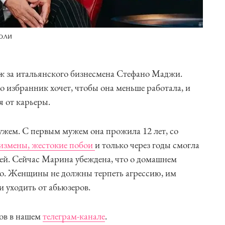
оли
ж за итальянского бизнесмена Стефано Маджи.
избранник хочет, чтобы она меньше работала, и
я от карьеры.
мужем. С первым мужем она прожила 12 лет, со
измены, жестокие побои
и только через годы смогла
ей. Сейчас Марина убеждена, что о домашнем
о. Женщины не должны терпеть агрессию, им
и уходить от абьюзеров.
ов в нашем
телеграм-канале
.