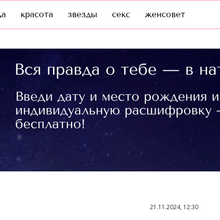
да
красота
звезды
секс
женсовет
21.11.2024, 12:30