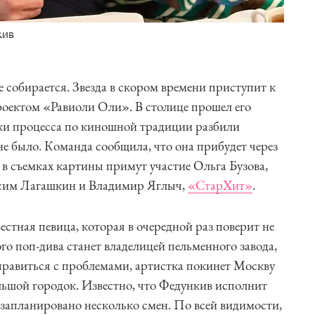
кив
е собирается. Звезда в скором времени приступит к
оектом «Равиоли Оли». В столице прошел его
ки процесса по киношной традиции разбили
 не было. Команда сообщила, что она прибудет через
й в съемках картины примут участие Ольга Бузова,
сим Лагашкин и Владимир Яглыч,
«СтарХит»
.
естная певица, которая в очередной раз поверит не
го поп-дива станет владелицей пельменного завода,
правиться с проблемами, артистка покинет Москву
льшой городок. Известно, что Федункив исполнит
 запланировано несколько смен. По всей видимости,