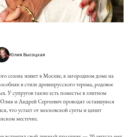
Юлия Высоцкая
ого сезона живет в Москве, в загородном доме на
собняк в стиле древнерусского терема, родовое
х. У супругов также есть поместье в элитном
Юлия и Андрей Сергеевич проводят оставшуюся
ся, что устает от московской суеты и ценит
нском местечке.
е встретил свой личный праздник — 20 августа ему