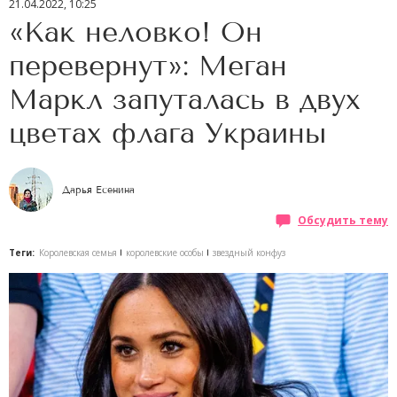
21.04.2022, 10:25
«Как неловко! Он
перевернут»: Меган
Маркл запуталась в двух
цветах флага Украины
Дарья Есенина
Обсудить тему
Теги:
Королевская семья
королевские особы
звездный конфуз