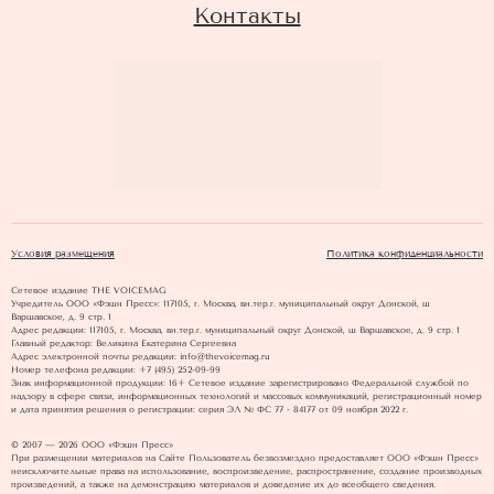
Контакты
Условия размещения
Политика конфиденциальности
Сетевое издание THE VOICEMAG
Учредитель ООО «Фэшн Пресс»: 117105, г. Москва, вн.тер.г. муниципальный округ Донской, ш
Варшавское, д. 9 стр. 1
Адрес редакции: 117105, г. Москва, вн.тер.г. муниципальный округ Донской, ш Варшавское, д. 9 стр. 1
Главный редактор: Великина Екатерина Сергеевна
Адрес электронной почты редакции: info@thevoicemag.ru
Номер телефона редакции: +7 (495) 252-09-99
Знак информационной продукции: 16+ Cетевое издание зарегистрировано Федеральной службой по
надзору в сфере связи, информационных технологий и массовых коммуникаций, регистрационный номер
и дата принятия решения о регистрации: серия ЭЛ № ФС 77 - 84177 от 09 ноября 2022 г.
© 2007 — 2026 ООО «Фэшн Пресс»
При размещении материалов на Сайте Пользователь безвозмездно предоставляет ООО «Фэшн Пресс»
неисключительные права на использование, воспроизведение, распространение, создание производных
произведений, а также на демонстрацию материалов и доведение их до всеобщего сведения.