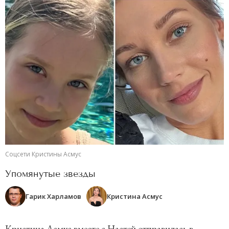
Соцсети Кристины Асмус
Упомянутые звезды
Гарик Харламов
Кристина Асмус
Кристина Асмус вместе с Настей отправилась в