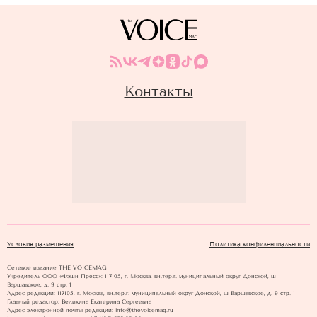
Контакты
Условия размещения
Политика конфиденциальности
Сетевое издание THE VOICEMAG
Учредитель ООО «Фэшн Пресс»: 117105, г. Москва, вн.тер.г. муниципальный округ Донской, ш
Варшавское, д. 9 стр. 1
Адрес редакции: 117105, г. Москва, вн.тер.г. муниципальный округ Донской, ш Варшавское, д. 9 стр. 1
Главный редактор: Великина Екатерина Сергеевна
Адрес электронной почты редакции: info@thevoicemag.ru