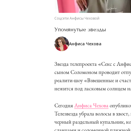
Соцсети Анфисы Чеховой
Упомянутые звезды
Анфиса Чехова
Звезда телепроекта «Секс с Анфи
сыном Соломоном проводит отпус
реалити-шоу «Взвешенные и счаст
нежится под ласковым солнцем на
Сегодня
Анфиса Чехова
опубликов
Телезвезда убрала волосы в хвост
черный раздельный купальник, к
сланцами и соломенной пляжной