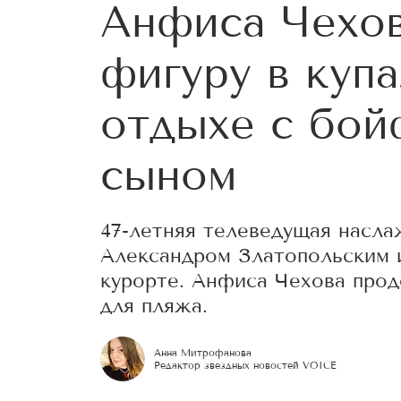
Анфиса Чехов
фигуру в куп
отдыхе с бой
сыном
47-летняя телеведущая насл
Александром Златопольским 
курорте. Анфиса Чехова про
для пляжа.
Анна Митрофанова
Редактор звездных новостей VOICE