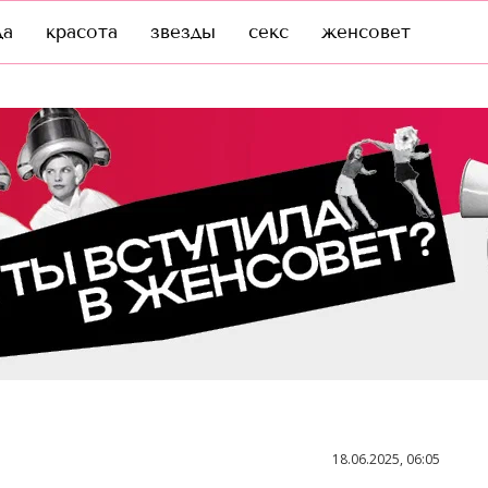
да
красота
звезды
секс
женсовет
18.06.2025, 06:05