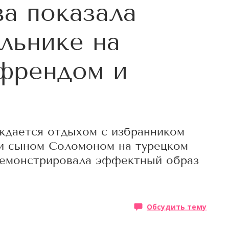
а показала
альнике на
френдом и
аждается отдыхом с избранником
и сыном Соломоном на турецком
демонстрировала эффектный образ
Обсудить тему