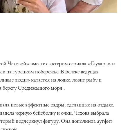
сой Чеховой» вместе с актером сериала «Глухарь» и
к на турецком побережье. В Белеке ведущая
ливые люди» катается на лодке, ловит рыбу и
 берегу Средиземного моря .
ала новые эффектные кадры, сделанные на отдыхе.
, надела черную бейсболку и очки. Чехова выбрала
оторый подчеркнул фигуру. Она дополнила аутфит
 сумкой.