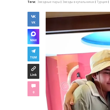
Теги:
Звездные пары
Звезды в купальниках
Турция
VK
MAX
TGM
Link
0