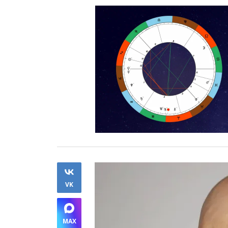
VK
MAX