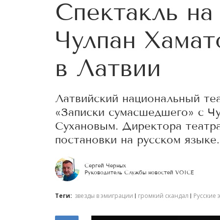
Спектакль на
Чулпан Хамат
в Латвии
Латвийский национальный теа
«Записки сумасшедшего» с Ч
Сухановым. Директора театр
постановки на русском языке.
Сергей Черных
Руководитель Службы новостей VOICE
Теги:
звезды в эмиграции
громкий скандал
Русские 