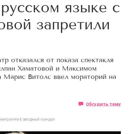
 русском языке с
овой запретили
тр отказался от показа спектакля
улпан Хаматовой и Максимом
а Марис Витолс ввел мораторий на
Обсудить тему
эмигрантки
звездный скандал