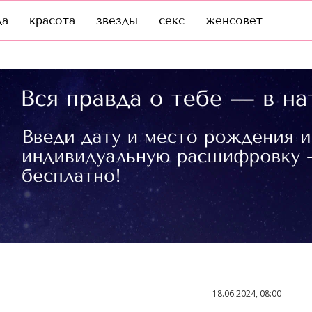
да
красота
звезды
секс
женсовет
18.06.2024, 08:00