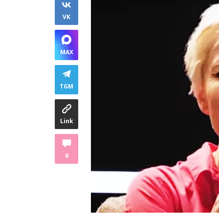
VK
MAX
TGM
Link
0