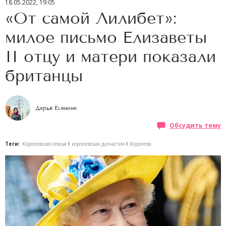
18.05.2022, 19:05
«От самой Лилибет»:
милое письмо Елизаветы
II отцу и матери показали
британцы
Дарья Есенина
Обсудить тему
Теги:
Королевская семья
королевская династия
Королева