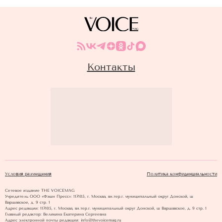
Контакты
Условия размещения
Политика конфиденциальности
Сетевое издание THE VOICEMAG
Учредитель ООО «Фэшн Пресс»: 117105, г. Москва, вн.тер.г. муниципальный округ Донской, ш
Варшавское, д. 9 стр. 1
Адрес редакции: 117105, г. Москва, вн.тер.г. муниципальный округ Донской, ш Варшавское, д. 9 стр. 1
Главный редактор: Великина Екатерина Сергеевна
Адрес электронной почты редакции: info@thevoicemag.ru