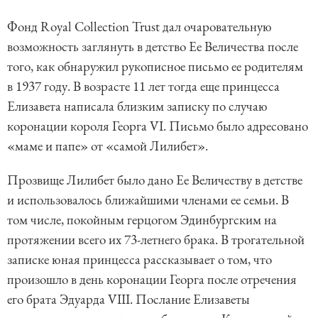
Фонд Royal Collection Trust дал очаровательную
возможность заглянуть в детство Ее Величества после
того, как обнаружил рукописное письмо ее родителям
в 1937 году. В возрасте 11 лет тогда еще принцесса
Елизавета написала близким записку по случаю
коронации короля Георга VI. Письмо было адресовано
«маме и папе» от «самой Лилибет».
Прозвище Лилибет было дано Ее Величеству в детстве
и использовалось ближайшими членами ее семьи. В
том числе, покойным герцогом Эдинбургским на
протяжении всего их 73-летнего брака. В трогательной
записке юная принцесса рассказывает о том, что
произошло в день коронации Георга после отречения
его брата Эдуарда VIII. Послание Елизаветы