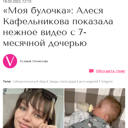
18.03.2022, 12:10
«Моя булочка»: Алеся
Кафельникова показала
нежное видео с 7-
месячной дочерью
Ксения Монахова
Обсудить тему
Теги:
Соблазнительный образ
Звезды после родов
дети моделей
Telegram