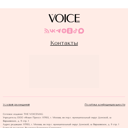
Контакты
Условия размещения
Политика конфиденциальности
Сетевое издание THE VOICEMAG
Учредитель ООО «Фэшн Пресс»: 117105, г. Москва, вн.тер.г. муниципальный округ Донской, ш
Варшавское, д. 9 стр. 1
Адрес редакции: 117105, г. Москва, вн.тер.г. муниципальный округ Донской, ш Варшавское, д. 9 стр. 1
Главный редактор: Великина Екатерина Сергеевна