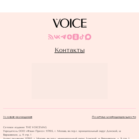
Контакты
Условия размещения
Политика конфиденциальности
Сетевое издание THE VOICEMAG
Учредитель ООО «Фэшн Пресс»: 117105, г. Москва, вн.тер.г. муниципальный округ Донской, ш
Варшавское, д. 9 стр. 1
Адрес редакции: 117105, г. Москва, вн.тер.г. муниципальный округ Донской, ш Варшавское, д. 9 стр. 1