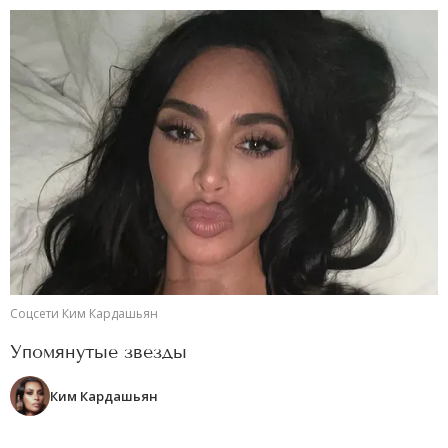
Соцсети Ким Кардашьян
Упомянутые звезды
Ким Кардашьян