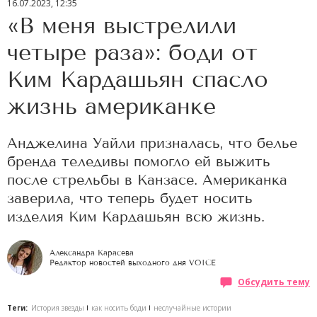
16.07.2023, 12:35
«В меня выстрелили
четыре раза»: боди от
Ким Кардашьян спасло
жизнь американке
Анджелина Уайли призналась, что белье
бренда теледивы помогло ей выжить
после стрельбы в Канзасе. Американка
заверила, что теперь будет носить
изделия Ким Кардашьян всю жизнь.
Александра Карасева
Редактор новостей выходного дня VOICE
Обсудить тему
Теги:
История звезды
как носить боди
неслучайные истории