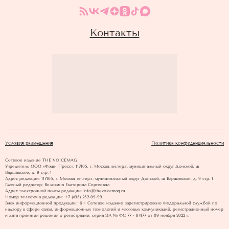
Контакты
Условия размещения
Политика конфиденциальности
Сетевое издание THE VOICEMAG
Учредитель ООО «Фэшн Пресс»: 117105, г. Москва, вн.тер.г. муниципальный округ Донской, ш
Варшавское, д. 9 стр. 1
Адрес редакции: 117105, г. Москва, вн.тер.г. муниципальный округ Донской, ш Варшавское, д. 9 стр. 1
Главный редактор: Великина Екатерина Сергеевна
Адрес электронной почты редакции: info@thevoicemag.ru
Номер телефона редакции: +7 (495) 252-09-99
Знак информационной продукции: 16+ Cетевое издание зарегистрировано Федеральной службой по
надзору в сфере связи, информационных технологий и массовых коммуникаций, регистрационный номер
и дата принятия решения о регистрации: серия ЭЛ № ФС 77 - 84177 от 09 ноября 2022 г.