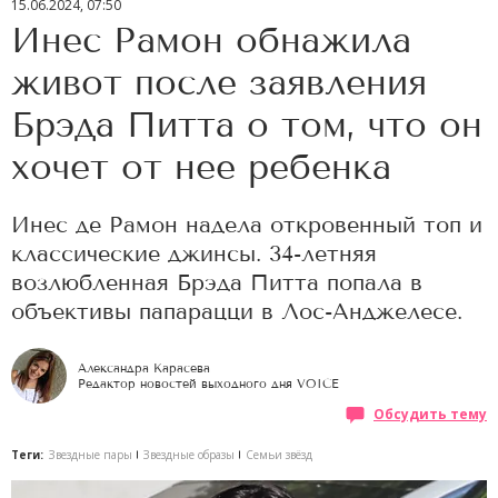
15.06.2024, 07:50
Инес Рамон обнажила
живот после заявления
Брэда Питта о том, что он
хочет от нее ребенка
Инес де Рамон надела откровенный топ и
классические джинсы. 34-летняя
возлюбленная Брэда Питта попала в
объективы папарацци в Лос-Анджелесе.
Александра Карасева
Редактор новостей выходного дня VOICE
Обсудить тему
Теги:
Звездные пары
Звездные образы
Семьи звёзд