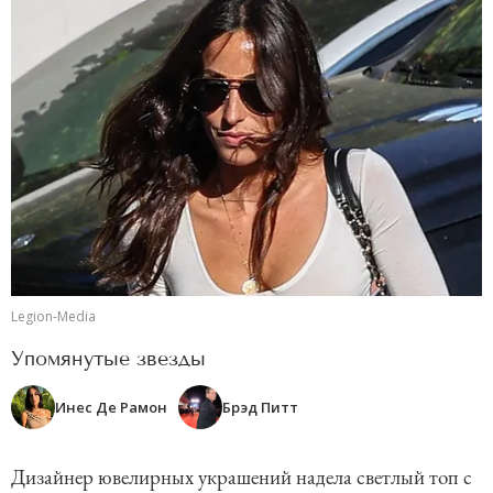
Legion-Media
Упомянутые звезды
Инес Де Рамон
Брэд Питт
Дизайнер ювелирных украшений надела светлый топ с