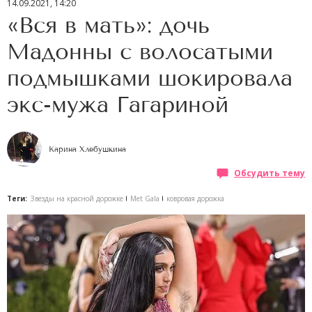
14.09.2021, 14:20
«Вся в мать»: дочь
Мадонны с волосатыми
подмышками шокировала
экс-мужа Гагариной
Карина Хлебушкина
Обсудить тему
Теги:
Звезды на красной дорожке
Met Gala
ковровая дорожка