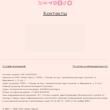
Контакты
Условия размещения
Политика конфиденциальности
Сетевое издание THE VOICEMAG
Учредитель ООО «Фэшн Пресс»: 117105, г. Москва, вн.тер.г. муниципальный округ Донской, ш
Варшавское, д. 9 стр. 1
Адрес редакции: 117105, г. Москва, вн.тер.г. муниципальный округ Донской, ш Варшавское, д. 9 стр. 1
Главный редактор: Великина Екатерина Сергеевна
Адрес электронной почты редакции: info@thevoicemag.ru
Номер телефона редакции: +7 (495) 252-09-99
Знак информационной продукции: 16+ Cетевое издание зарегистрировано Федеральной службой по
надзору в сфере связи, информационных технологий и массовых коммуникаций, регистрационный номер
и дата принятия решения о регистрации: серия ЭЛ № ФС 77 - 84177 от 09 ноября 2022 г.
© 2007 — 2026 ООО «Фэшн Пресс»