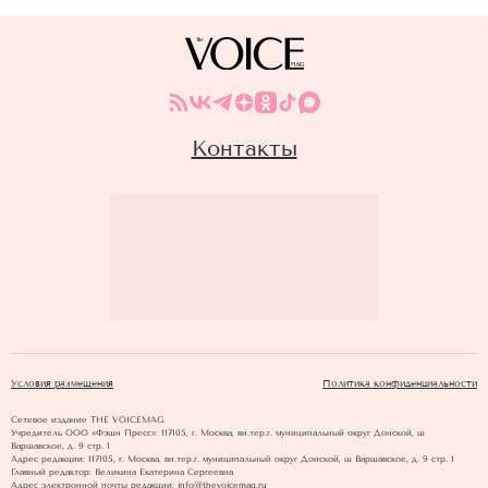
Контакты
Условия размещения
Политика конфиденциальности
Сетевое издание THE VOICEMAG
Учредитель ООО «Фэшн Пресс»: 117105, г. Москва, вн.тер.г. муниципальный округ Донской, ш
Варшавское, д. 9 стр. 1
Адрес редакции: 117105, г. Москва, вн.тер.г. муниципальный округ Донской, ш Варшавское, д. 9 стр. 1
Главный редактор: Великина Екатерина Сергеевна
Адрес электронной почты редакции: info@thevoicemag.ru