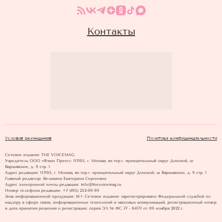
Контакты
Условия размещения
Политика конфиденциальности
Сетевое издание THE VOICEMAG
Учредитель ООО «Фэшн Пресс»: 117105, г. Москва, вн.тер.г. муниципальный округ Донской, ш
Варшавское, д. 9 стр. 1
Адрес редакции: 117105, г. Москва, вн.тер.г. муниципальный округ Донской, ш Варшавское, д. 9 стр. 1
Главный редактор: Великина Екатерина Сергеевна
Адрес электронной почты редакции: info@thevoicemag.ru
Номер телефона редакции: +7 (495) 252-09-99
Знак информационной продукции: 16+ Cетевое издание зарегистрировано Федеральной службой по
надзору в сфере связи, информационных технологий и массовых коммуникаций, регистрационный номер
и дата принятия решения о регистрации: серия ЭЛ № ФС 77 - 84177 от 09 ноября 2022 г.