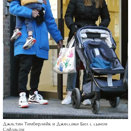
Джастин Тимберлейк и Джессика Бил с сыном
Сайласом