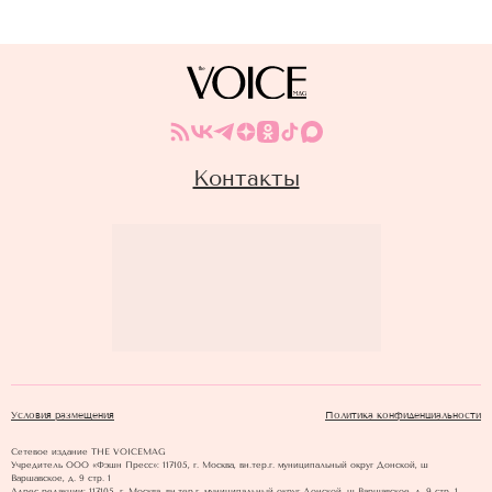
Контакты
Условия размещения
Политика конфиденциальности
Сетевое издание THE VOICEMAG
Учредитель ООО «Фэшн Пресс»: 117105, г. Москва, вн.тер.г. муниципальный округ Донской, ш
Варшавское, д. 9 стр. 1
Адрес редакции: 117105, г. Москва, вн.тер.г. муниципальный округ Донской, ш Варшавское, д. 9 стр. 1