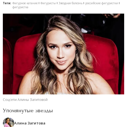
Теги:
Фигурное катание
Фигуристы
Звездная болезнь
российские фигуристки
фигуристка
Соцсети Алины Загитовой
Упомянутые звезды
Алина Загитова