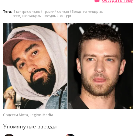
Обсудить тему
Теги:
В центре скандала
громкий скандал
Звезды на концертах
звездные скандалы
звездный концерт
Соцсети Мота, Legion-Media
Упомянутые звезды