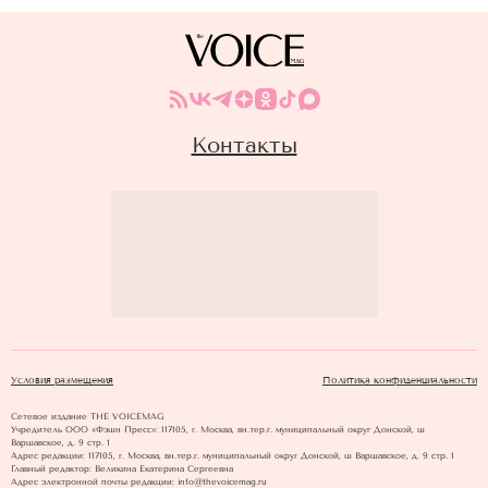
Контакты
Условия размещения
Политика конфиденциальности
Сетевое издание THE VOICEMAG
Учредитель ООО «Фэшн Пресс»: 117105, г. Москва, вн.тер.г. муниципальный округ Донской, ш
Варшавское, д. 9 стр. 1
Адрес редакции: 117105, г. Москва, вн.тер.г. муниципальный округ Донской, ш Варшавское, д. 9 стр. 1
Главный редактор: Великина Екатерина Сергеевна
Адрес электронной почты редакции: info@thevoicemag.ru