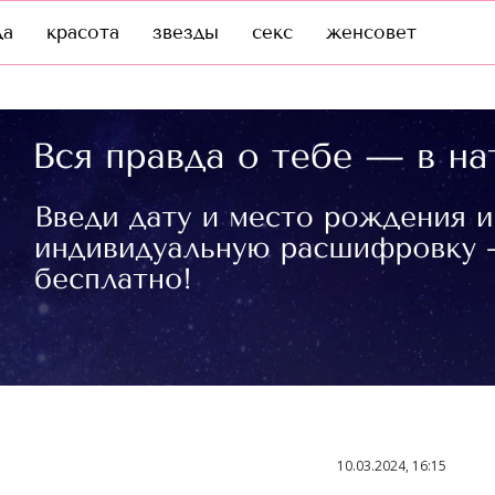
да
красота
звезды
секс
женсовет
10.03.2024, 16:15