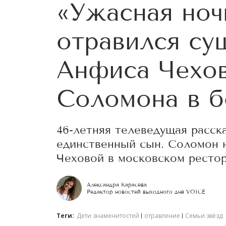
«Ужасная ноч
отравился су
Анфиса Чехов
Соломона в б
46-летняя телеведущая расска
единственный сын. Соломон 
Чеховой в московском рестор
Александра Карасева
Редактор новостей выходного дня VOICE
Теги:
Дети знаменитостей
отравление
Семьи звёзд