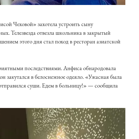
исой Чеховой» захотела устроить сыну
ых. Телезвезда отвезла школьника в закрытый
ршением этого дня стал поход в ресторан азиатской
приятными последствиями. Анфиса обнародовала
н закутался в белоснежное одеяло. «Ужасная была
 отправился суши. Едем в больницу!» — сообщила