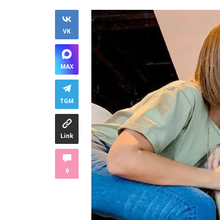
VK
MAX
TGM
Link
0