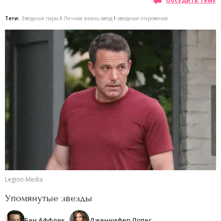
Обсудить тему
Теги:
Звездные пары
Личная жизнь звезд
звездные откровения
Legion-Media
Упомянутые звезды
Бен Аффлек
Дженнифер Лопес