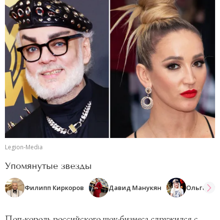
Legion-Media
Упомянутые звезды
Филипп Киркоров
Давид Манукян
Ольга Буз
Поп-король российского шоу-бизнеса сдружился с