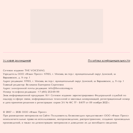
Условия размещения
Политика конфиденциальности
Сетевое издание THE VOICEMAG
Учредитель ООО «Фэшн Пресс»: 117105, г. Москва, вн.тер.г. муниципальный округ Донской, ш
Варшавское, д. 9 стр. 1
Адрес редакции: 117105, г. Москва, вн.тер.г. муниципальный округ Донской, ш Варшавское, д. 9 стр. 1
Главный редактор: Великина Екатерина Сергеевна
Адрес электронной почты редакции: info@thevoicemag.ru
Номер телефона редакции: +7 (495) 252-09-99
Знак информационной продукции: 16+ Cетевое издание зарегистрировано Федеральной службой по
надзору в сфере связи, информационных технологий и массовых коммуникаций, регистрационный номер
и дата принятия решения о регистрации: серия ЭЛ № ФС 77 - 84177 от 09 ноября 2022 г.
© 2007 — 2026 ООО «Фэшн Пресс»
При размещении материалов на Сайте Пользователь безвозмездно предоставляет ООО «Фэшн Пресс»
неисключительные права на использование, воспроизведение, распространение, создание производных
произведений, а также на демонстрацию материалов и доведение их до всеобщего сведения.