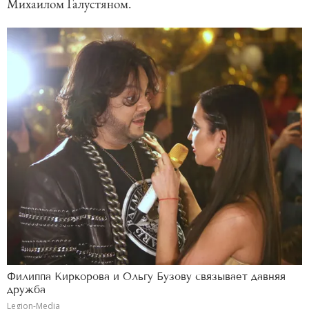
Михаилом Галустяном.
Филиппа Киркорова и Ольгу Бузову связывает давняя
дружба
Legion-Media