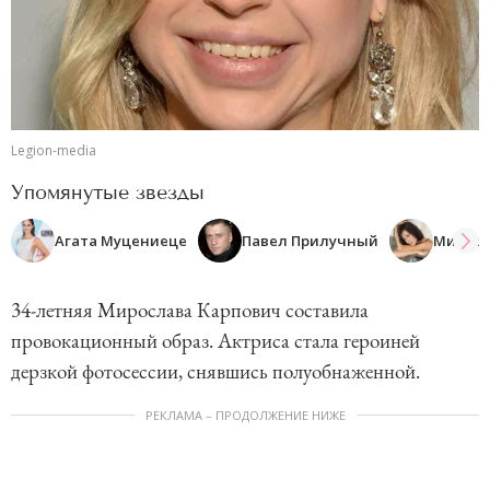
Legion-media
Упомянутые звезды
Агата Муцениеце
Павел Прилучный
Миросл
34-летняя Мирослава Карпович составила
провокационный образ. Актриса стала героиней
дерзкой фотосессии, снявшись полуобнаженной.
РЕКЛАМА – ПРОДОЛЖЕНИЕ НИЖЕ