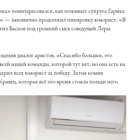
ка» поинтересовался, как поживает супруга Гарика
к?» — лаконично продолжил пикировку юморист. «В
тил Басков под громкий смех соведущей Леры
оценив диалог аристов. «Спасибо большое, это
всей нашей команды, которой тут нет, но она есть на
арил всех юморист за победу. Затем комик
авец, которая всё это время стояла позади него.