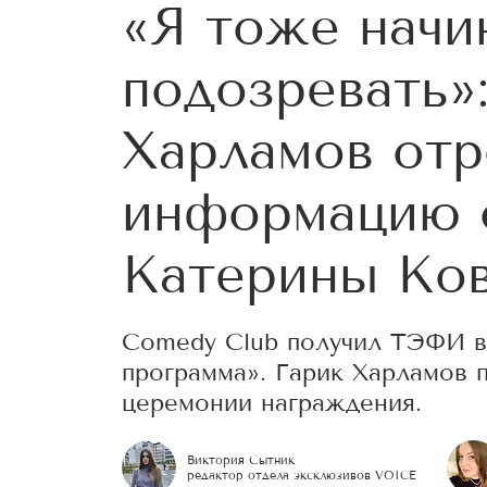
«Я тоже начи
подозревать»
Харламов отр
информацию 
Катерины Ков
Comedy Club получил ТЭФИ в
программа». Гарик Харламов 
церемонии награждения.
Виктория Сытник
редактор отдела эксклюзивов VOICE