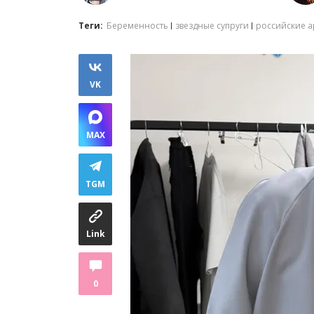
Теги:
Беременность
звездные супруги
российские а
VK
MAX
TGM
Link
0