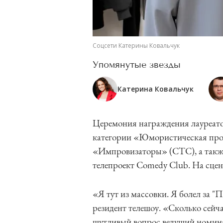
Соцсети Катерины Ковальчук
Упомянутые звезды
Катерина Ковальчук
Церемония награждения лауреато
категории «Юмористическая про
«Импровизаторы» (СТС), а такж
телепроект Comedy Club. На сцен
«Я тут из массовки. Я болел за "
резидент телешоу. «Сколько сейчас
шутливый вопрос ведущий номина