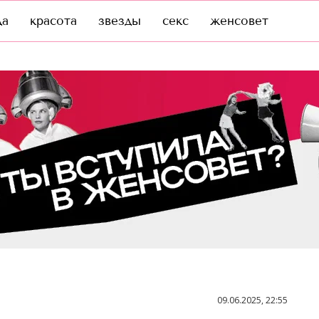
да
красота
звезды
секс
женсовет
09.06.2025, 22:55