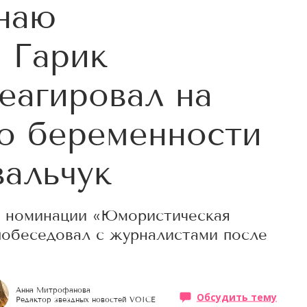
наю
: Гарик
еагировал на
о беременности
альчук
 номинации «Юмористическая
побеседовал с журналистами после
Анна Митрофанова
Обсудить тему
Редактор звездных новостей VOICE