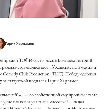
Гарик Харламов
в премии ТЭФИ состоялась в Большом театре. В
грамма» состязались шоу «Уральские пельмени» и
е Comedy Club Production (ТНТ). Победу одержал
у за статуэткой поднялся Гарик Харламов.
Пельменей"» , — со свойственной ему иронией сказал
 у вас платят за участие в массовке? — задал
ции Николай Басков. — Нисколько? Ну, это у вас