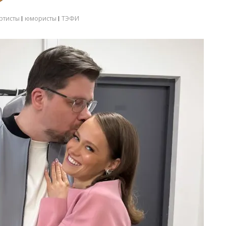
ртисты
юмористы
ТЭФИ