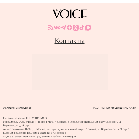
Контакты
Условия размещения
Политика конфиденциальности
Сетевое издание THE VOICEMAG
Учредитель ООО «Фэшн Пресс»: 117105, г. Москва, вн.тер.г. муниципальный округ Донской, ш
Варшавское, д. 9 стр. 1
Адрес редакции: 117105, г. Москва, вн.тер.г. муниципальный округ Донской, ш Варшавское, д. 9 стр. 1
Главный редактор: Великина Екатерина Сергеевна
Адрес электронной почты редакции: info@thevoicemag.ru