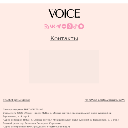
Контакты
Условия размещения
Политика конфиденциальности
Сетевое издание THE VOICEMAG
Учредитель ООО «Фэшн Пресс»: 117105, г. Москва, вн.тер.г. муниципальный округ Донской, ш
Варшавское, д. 9 стр. 1
Адрес редакции: 117105, г. Москва, вн.тер.г. муниципальный округ Донской, ш Варшавское, д. 9 стр. 1
Главный редактор: Великина Екатерина Сергеевна
Адрес электронной почты редакции: info@thevoicemag.ru