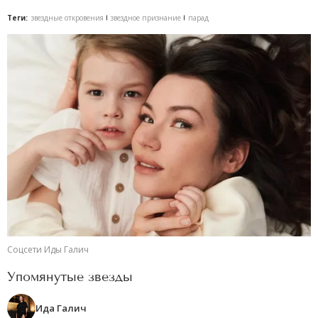
Теги:
звездные откровения
звездное признание
парад
Соцсети Иды Галич
Упомянутые звезды
Ида Галич