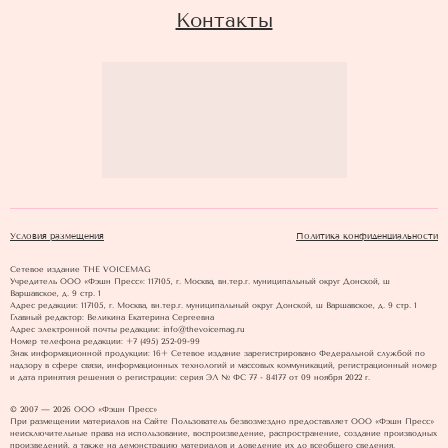
Контакты
Условия размещения
Политика конфиденциальности
Сетевое издание THE VOICEMAG
Учредитель ООО «Фэшн Пресс»: 117105, г. Москва, вн.тер.г. муниципальный округ Донской, ш
Варшавское, д. 9 стр. 1
Адрес редакции: 117105, г. Москва, вн.тер.г. муниципальный округ Донской, ш Варшавское, д. 9 стр. 1
Главный редактор: Великина Екатерина Сергеевна
Адрес электронной почты редакции: info@thevoicemag.ru
Номер телефона редакции: +7 (495) 252-09-99
Знак информационной продукции: 16+ Cетевое издание зарегистрировано Федеральной службой по
надзору в сфере связи, информационных технологий и массовых коммуникаций, регистрационный номер
и дата принятия решения о регистрации: серия ЭЛ № ФС 77 - 84177 от 09 ноября 2022 г.
© 2007 — 2026 ООО «Фэшн Пресс»
При размещении материалов на Сайте Пользователь безвозмездно предоставляет ООО «Фэшн Пресс»
неисключительные права на использование, воспроизведение, распространение, создание производных
произведений, а также на демонстрацию материалов и доведение их до всеобщего сведения.