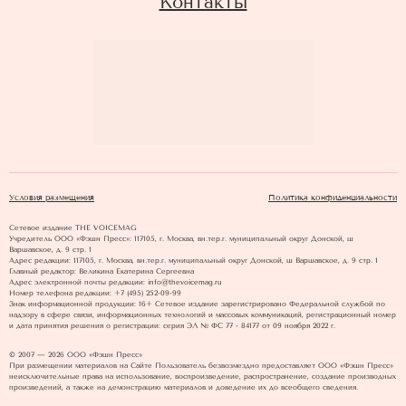
Контакты
Условия размещения
Политика конфиденциальности
Сетевое издание THE VOICEMAG
Учредитель ООО «Фэшн Пресс»: 117105, г. Москва, вн.тер.г. муниципальный округ Донской, ш
Варшавское, д. 9 стр. 1
Адрес редакции: 117105, г. Москва, вн.тер.г. муниципальный округ Донской, ш Варшавское, д. 9 стр. 1
Главный редактор: Великина Екатерина Сергеевна
Адрес электронной почты редакции: info@thevoicemag.ru
Номер телефона редакции: +7 (495) 252-09-99
Знак информационной продукции: 16+ Cетевое издание зарегистрировано Федеральной службой по
надзору в сфере связи, информационных технологий и массовых коммуникаций, регистрационный номер
и дата принятия решения о регистрации: серия ЭЛ № ФС 77 - 84177 от 09 ноября 2022 г.
© 2007 — 2026 ООО «Фэшн Пресс»
При размещении материалов на Сайте Пользователь безвозмездно предоставляет ООО «Фэшн Пресс»
неисключительные права на использование, воспроизведение, распространение, создание производных
произведений, а также на демонстрацию материалов и доведение их до всеобщего сведения.