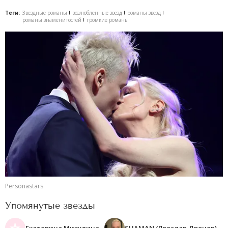
Теги:
Звездные романы
возлюбленные звезд
романы звезд
романы знаменитостей
громкие романы
Personastars
Упомянутые звезды
Екатерина Мизулина
SHAMAN (Ярослав Дронов)