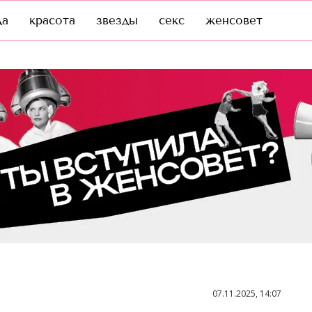
да
красота
звезды
секс
женсовет
07.11.2025, 14:07