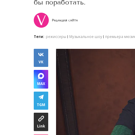
бы поработать.
Редакция сайта
Теги:
режиссеры
Музыкальное шоу
премьера мюзи
VK
MAX
TGM
Link