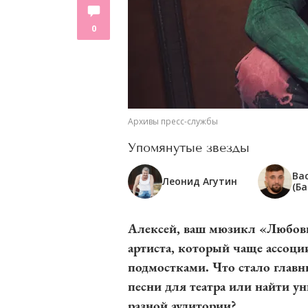
0
Архивы пресс-службы
Упомянутые звезды
Ва
Леонид Агутин
(Ба
Алексей, ваш мюзикл «Любовь
артиста, который чаще ассоци
подмостками. Что стало глав
песни для театра или найти у
разной аудитории?