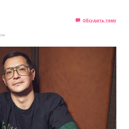
Обсудить тему
кла