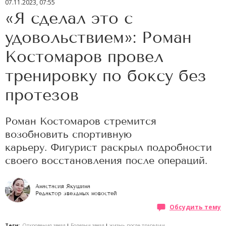
07.11.2023, 07:55
«Я сделал это с
удовольствием»: Роман
Костомаров провел
тренировку по боксу без
протезов
Роман Костомаров стремится
возобновить спортивную
карьеру. Фигурист раскрыл подробности
своего восстановления после операций.
Анастасия Якушина
Редактор звездных новостей
Обсудить тему
Теги:
Откровения звезд
Болезни звезд
жизнь после трагедии