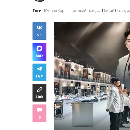
Теги:
Южная Корея
громкий скандал
Китай
сканда
VK
MAX
TGM
Link
0