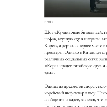
Netflix
Шоу «Кулинарные битвы» действи
шефов, вкусную еду и интриги: это
Корею, и держало первое место в 
премьеры. Однако в Китае, где ст
различных социальных сетях расп
«Корея крадет китайскую еду» и
еды».
Одним из предметов спора стало
корейский шеф-повар в шоу. Неко
сообщения и видео, заявляя, что 
Тут стоит уточнить, что повар н