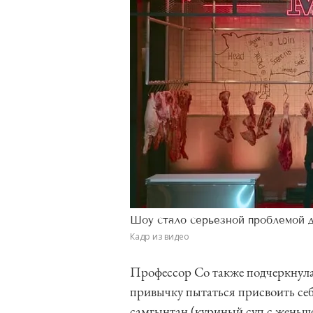
Шоу стало серьезной проблемой 
Кадр из видео
Профессор Со также подчеркнула
привычку пытаться присвоить себ
самгынтан (куриный суп с женьше