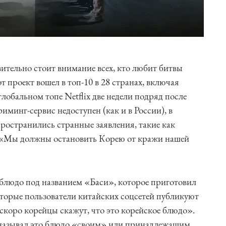
тельно стоит внимание всех, кто любит битвы
т проект вошел в топ-10 в 28 странах, включая
глобальном топе Netflix две недели подряд после
риминг-сервис недоступен (как и в России), в
ространились странные заявления, такие как
 «Мы должны остановить Корею от кражи нашей
 блюдо под названием «Баси», которое приготовил
торые пользователи китайских соцсетей публикуют
«скоро корейцы скажут, что это корейское блюдо».
е называл это блюдо «своим» или принадлежащим