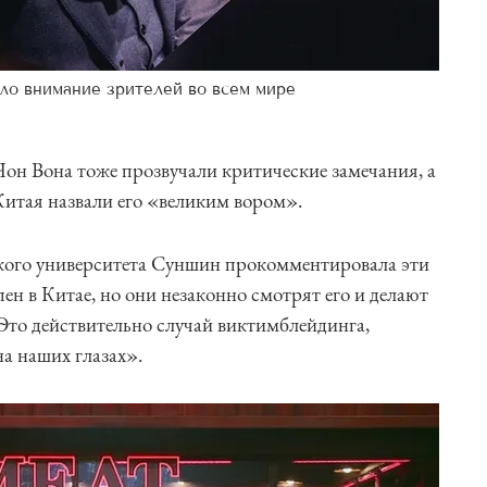
ло внимание зрителей во всем мире
Чон Вона тоже прозвучали критические замечания, а
Китая назвали его «великим вором».
ого университета Суншин прокомментировала эти
пен в Китае, но они незаконно смотрят его и делают
 Это действительно случай виктимблейдинга,
а наших глазах».