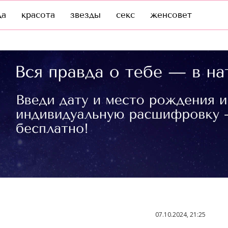
да
красота
звезды
секс
женсовет
07.10.2024, 21:25