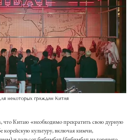
для некоторых граждан Китая
, что Китаю «необходимо прекратить свою дурную
е корейскую культуру, включая кимчи,
нем) и тольсот бибимбап (бибимбап из горячего