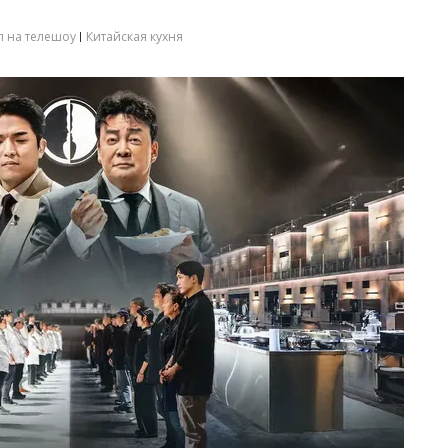
л на телешоу
Китайская кухня