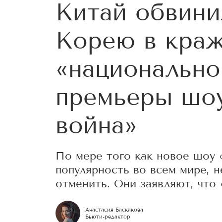
Китай обвин
Корею в кра
«национально
премьеры шоу
война»
По мере того как новое шоу 
популярность во всем мире, 
отменить. Они заявляют, что 
Анастасия Баскакова
Бьюти-редактор