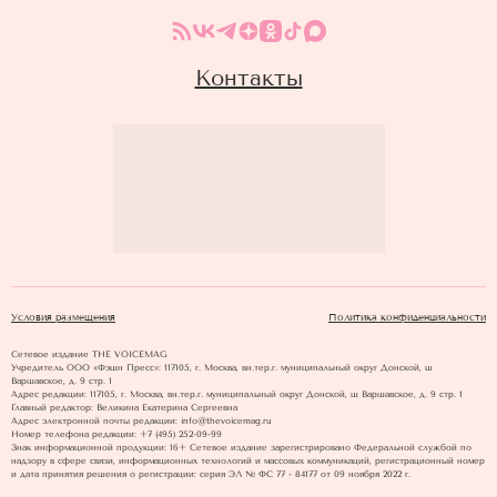
Контакты
Условия размещения
Политика конфиденциальности
Сетевое издание THE VOICEMAG
Учредитель ООО «Фэшн Пресс»: 117105, г. Москва, вн.тер.г. муниципальный округ Донской, ш
Варшавское, д. 9 стр. 1
Адрес редакции: 117105, г. Москва, вн.тер.г. муниципальный округ Донской, ш Варшавское, д. 9 стр. 1
Главный редактор: Великина Екатерина Сергеевна
Адрес электронной почты редакции: info@thevoicemag.ru
Номер телефона редакции: +7 (495) 252-09-99
Знак информационной продукции: 16+ Cетевое издание зарегистрировано Федеральной службой по
надзору в сфере связи, информационных технологий и массовых коммуникаций, регистрационный номер
и дата принятия решения о регистрации: серия ЭЛ № ФС 77 - 84177 от 09 ноября 2022 г.