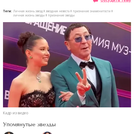
Обсудить тему
Теги:
Личная жизнь звезд
звездная невеста
признание знаменитости
личная жизнь звезды
признание звезды
Кадр из видео
Упомянутые звезды