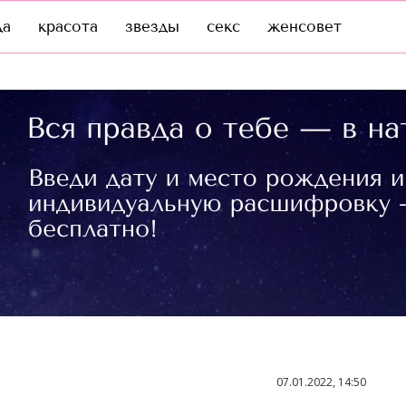
да
красота
звезды
секс
женсовет
07.01.2022, 14:50