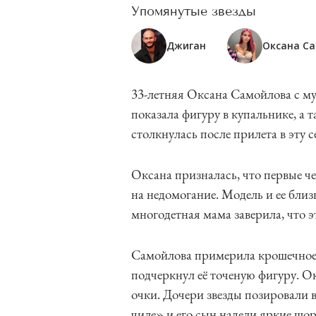
Упомянутые звезды
Джиган
Оксана С
33-летняя Оксана Самойлова с м
показала фигуру в купальнике, а 
столкнулась после прилета в эту 
Оксана призналась, что первые 
на недомогание. Модель и ее близ
многодетная мама заверила, что 
Самойлова примерила крошечное 
подчеркнул её точеную фигуру. О
очки. Дочери звезды позировали 
чиле» и его сын надели яркие шо