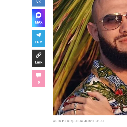
VK
MAX
TGM
Link
0
фото из открытых источников