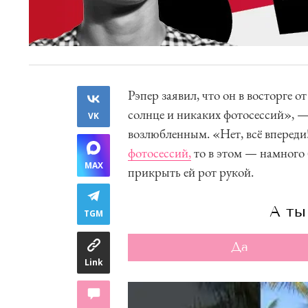
Рэпер заявил, что он в восторге
солнце и никаких фотосессий», —
VK
возлюбленным. «Нет, всё впереди
фотосессий,
то в этом — намного
MAX
прикрыть ей рот рукой.
А ты
TGM
Да
Link