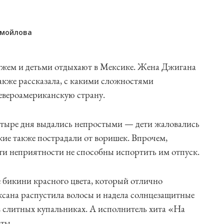
амойлова
ужем и детьми отдыхают в Мексике. Жена Джигана
также рассказала, с какими сложностями
североамериканскую страну.
четыре дня выдались непростыми — дети жаловались
кие также пострадали от воришек. Впрочем,
эти неприятности не способны испортить им отпуск.
бикини красного цвета, который отлично
ксана распустила волосы и надела солнцезащитные
в слитных купальниках. А исполнитель хита «На
рты.