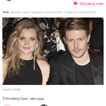
Обсудить тему
Теги:
красивые пары
признания знаменитостей
Откровения знаменитостей
Legion media
Упомянутые звезды