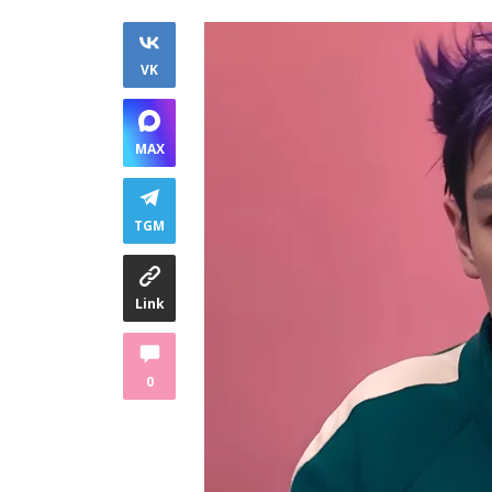
VK
MAX
TGM
Link
0