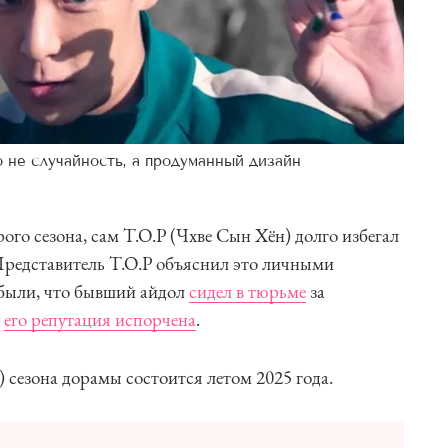
 не случайность, а продуманный дизайн
го сезона, сам T.O.P (Чхве Сын Хён) долго избегал
Представитель T.O.P объяснил это личными
абыли, что бывший айдол
сидел в тюрьме
за
у
его репутация испорчена
.
) сезона дорамы состоится летом 2025 года.