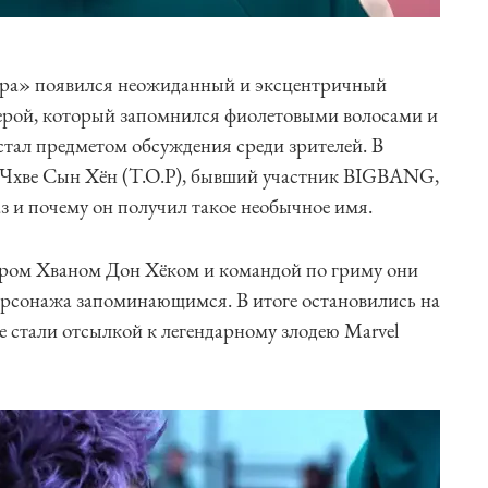
ара» появился неожиданный и эксцентричный
герой, который запомнился фиолетовыми волосами и
тал предметом обсуждения среди зрителей. В
 Чхве Сын Хён (T.O.P), бывший участник BIGBANG,
раз и почему он получил такое необычное имя.
сёром Хваном Дон Хёком и командой по гриму они
ерсонажа запоминающимся. В итоге остановились на
е стали отсылкой к легендарному злодею Marvel