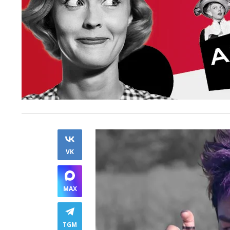
VK
MAX
TGM