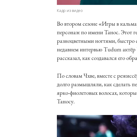
Кадр из видео
Во втором сезоне «Игры в кальм
персонаж по имени Танос. Этот 
разноцветными ногтями, быстро с
недавнем интервью Tudum актёр
рассказал, как создавался его об
По словам Чхве, вместе с режис
долго размышляли, как сделать п
ярко-фиолетовых волосах, которы
Таносу.