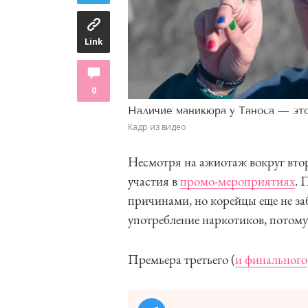
Link
0
Наличие маникюра у Таноса — это
Кадр из видео
Несмотря на ажиотаж вокруг второ
участия в
промо-мероприятиях
. 
причинами, но корейцы еще не з
употребление наркотиков, потом
Премьера третьего (
и финального