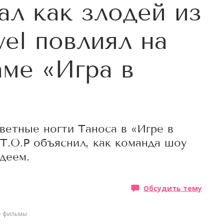
ал как злодей из
el повлиял на
аме «Игра в
етные ногти Таноса в «Игре в
 T.O.P объяснил, как команда шоу
деем.
Обсудить тему
е фильмы