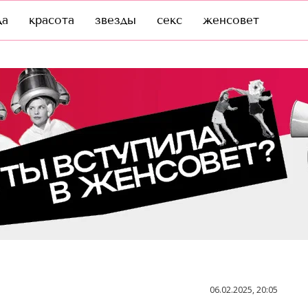
да
красота
звезды
секс
женсовет
06.02.2025, 20:05