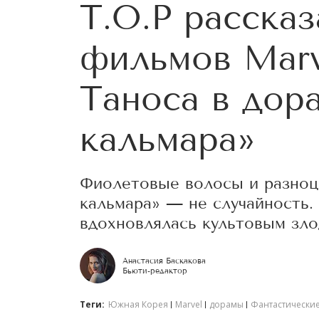
T.O.P рассказ
фильмов Marv
Таноса в дор
кальмара»
Фиолетовые волосы и разноцв
кальмара» — не случайность.
вдохновлялась культовым зло
Анастасия Баскакова
Бьюти-редактор
Теги:
Южная Корея
Marvel
дорамы
Фантастически