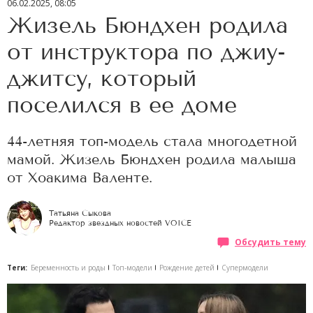
06.02.2025, 08:05
Жизель Бюндхен родила
от инструктора по джиу-
джитсу, который
поселился в ее доме
44-летняя топ-модель стала многодетной
мамой. Жизель Бюндхен родила малыша
от Хоакима Валенте.
Татьяна Сыкова
Редактор звездных новостей VOICE
Обсудить тему
Теги:
Беременность и роды
Топ-модели
Рождение детей
Супермодели