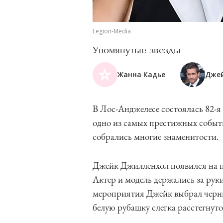
Legion-Media
Упомянутые звезды
Жанна Кадье
Дже
В Лос-Анджелесе состоялась 82-я
одно из самых престижных событи
собрались многие знаменитости.
Джейк Джилленхол появился на п
Актер и модель держались за рук
мероприятия Джейк выбрал черны
белую рубашку слегка расстегнут