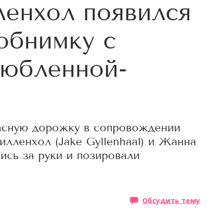
енхол появился
 обнимку с
любленной-
расную дорожку в сопровождении
лленхол (Jake Gyllenhaal) и Жанна
ись за руки и позировали
Обсудить тему