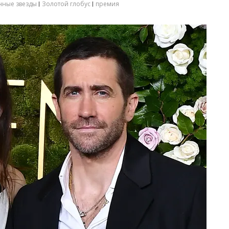
ные звезды
Золотой глобус
премия