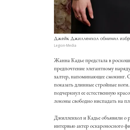
Джейк Джилленхол обнимал избр
Legion-Media
Жанна Кадье предстала в роскош
предпочтение элегантному наряду
халтер, напоминающее смокинг. 
показать длинные стройные ноги
подчеркнул ее естественную крас
локоны свободно ниспадать на пл
Джилленхол и Кадье объявили о р
интервью актер оскароносного фи