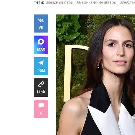
Теги:
Звездные пары
Американские актеры
Влюблен
VK
MAX
TGM
Link
0