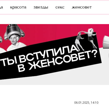
да
красота
звезды
секс
женсовет
06.01.2025, 14:10