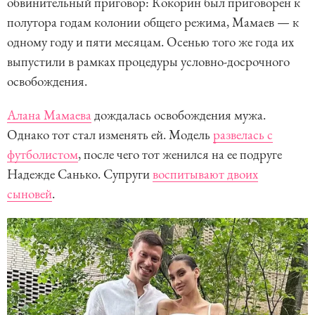
обвинительный приговор: Кокорин был приговорен к
полутора годам колонии общего режима, Мамаев — к
одному году и пяти месяцам. Осенью того же года их
выпустили в рамках процедуры условно-досрочного
освобождения.
Алана Мамаева
дождалась освобождения мужа.
Однако тот стал изменять ей. Модель
развелась с
футболистом
, после чего тот женился на ее подруге
Надежде Санько. Супруги
воспитывают двоих
сыновей
.