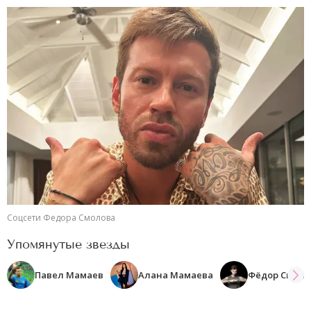
Соцсети Федора Смолова
Упомянутые звезды
Павел Мамаев
Алана Мамаева
Фёдор Смоло