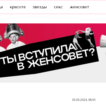
да
красота
звезды
секс
женсовет
03.03.2024, 08:55