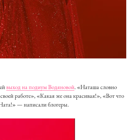
вый
выход на подиум Водяновой
. «Наташа словно
своей работе», «Какая же она красивая!», «Вот что
 Ната!» — написали блогеры.