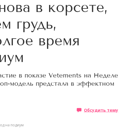
нова в корсете,
м грудь,
олгое время
иум
астие в показе Vetements на Неделе
топ-модель предстала в эффектном
Обсудить тему
од на подиум