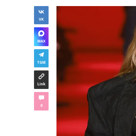
VK
MAX
TGM
Link
0