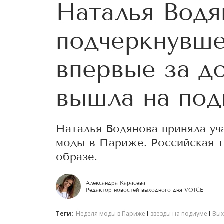
Наталья Водя
подчеркнувше
впервые за д
вышла на под
Наталья Водянова приняла уч
моды в Париже. Российская 
образе.
Александра Карасева
Редактор новостей выходного дня VOICE
Теги:
Неделя моды в Париже
звезды на подиуме
Вых