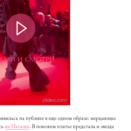
ЖМИ И СМОТРИ
оявилась на публике в еще одном образе: мерцающее
сь
на Наталье
. В похожем платье предстала и звезда