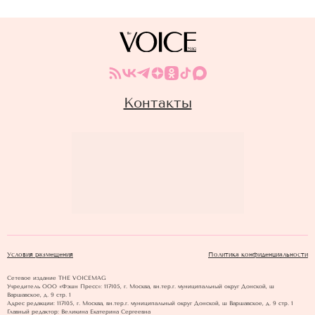
Контакты
Условия размещения
Политика конфиденциальности
Сетевое издание THE VOICEMAG
Учредитель ООО «Фэшн Пресс»: 117105, г. Москва, вн.тер.г. муниципальный округ Донской, ш
Варшавское, д. 9 стр. 1
Адрес редакции: 117105, г. Москва, вн.тер.г. муниципальный округ Донской, ш Варшавское, д. 9 стр. 1
Главный редактор: Великина Екатерина Сергеевна